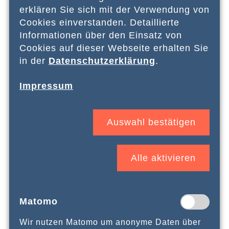
erklären Sie sich mit der Verwendung von
18.10.2026
, Essen
Cookies einverstanden. Detaillierte
Informationen über den Einsatz von
Studientag „HOLO-VOICES &
Cookies auf dieser Webseite erhalten Sie
Stammtischparolen"
in der
Datenschutzerklärung
.
Im Rahmen des Studientags besuchen wir das
Impressum
Projekt HOLO-VOICES, das Erfahrungsberichte
von Überlebenden der Shoah für die
nachkommenden Generationen mithilfe von
Hologramm-Technik und KI sichert und
Auswahl bestätigen
erfahrbar macht, und nehmen an dem Workshop
„Argumentationstraining gegen
Stammtischparolen“ teil.
Alle aktivieren
Studientag
Weiterlesen …
„HOLO-
VOICES
Matomo
&
Stammtischparolen"
Wir nutzen Matomo um anonyme Daten über