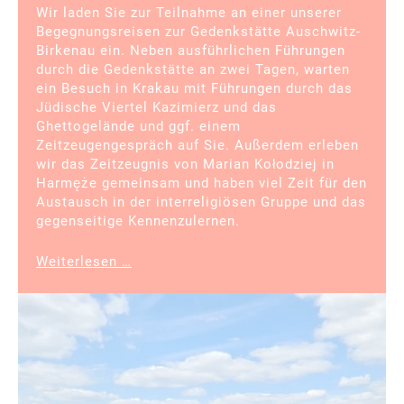
Wir laden Sie zur Teilnahme an einer unserer
Begegnungsreisen zur Gedenkstätte Auschwitz-
Birkenau ein. Neben ausführlichen Führungen
durch die Gedenkstätte an zwei Tagen, warten
ein Besuch in Krakau mit Führungen durch das
Jüdische Viertel Kazimierz und das
Ghettogelände und ggf. einem
Zeitzeugengespräch auf Sie. Außerdem erleben
wir das Zeitzeugnis von Marian Kołodziej in
Harmęże gemeinsam und haben viel Zeit für den
Austausch in der interreligiösen Gruppe und das
gegenseitige Kennenzulernen.
Begegnungsreise
Weiterlesen …
nach
Polen
(Gedenkstätte
Auschwitz-
Birkenau)