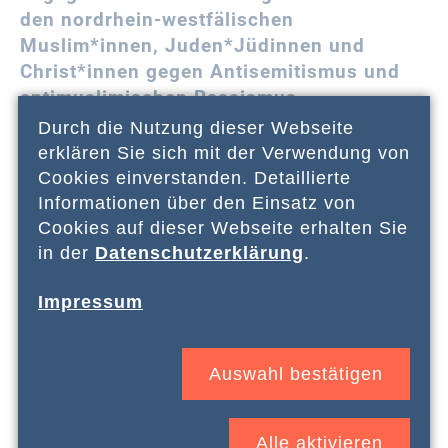
den nordrhein-westfälischen
Muslim*innen, Juden*Jüdinnen und
Christ*innen gegen Antisemitismus und
antimuslimischen Rassismus.
Durch die Nutzung dieser Webseite
Hier informieren wir über aktuelle
erklären Sie sich mit der Verwendung von
Begegnungsreisen, Vorträge,
Cookies einverstanden. Detaillierte
Podiumsdiskussion und Workshops. Wir
Informationen über den Einsatz von
freuen uns über Ihr Interesse!
Cookies auf dieser Webseite erhalten Sie
in der
Datenschutzerklärung
.
Impressum
Auswahl bestätigen
Alle aktivieren