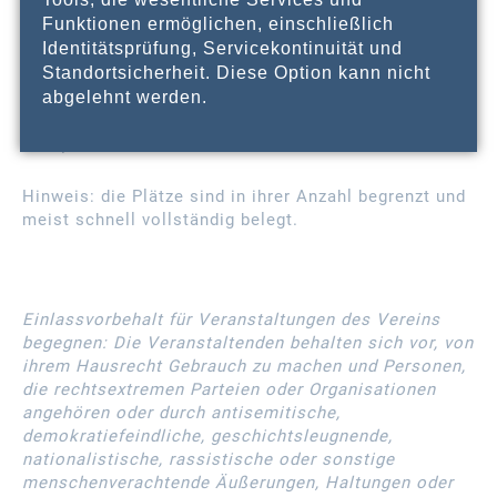
Funktionen ermöglichen, einschließlich
Wir sind bemüht, die Plätze paritätisch nach
Identitätsprüfung, Servicekontinuität und
Religionszugehörigkeit zu vergeben.
Standortsicherheit. Diese Option kann nicht
abgelehnt werden.
Bei Rückfragen erreichen Sie uns unter
info@begegnen.nrw
oder rufen Sie an unter
0521/9889 5037.
Hinweis: die Plätze sind in ihrer Anzahl begrenzt und
meist schnell vollständig belegt.
Einlassvorbehalt für Veranstaltungen des Vereins
begegnen: Die Veranstaltenden behalten sich vor, von
ihrem Hausrecht Gebrauch zu machen und Personen,
die rechtsextremen Parteien oder Organisationen
angehören oder durch antisemitische,
demokratiefeindliche, geschichtsleugnende,
nationalistische, rassistische oder sonstige
menschenverachtende Äußerungen, Haltungen oder