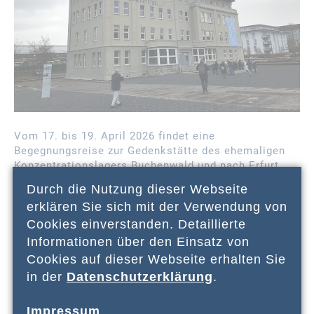
Vom 17. bis 19. April 2026 findet eine
Begegnungsreise zur Gedenkstätte des ehemaligen
Konzentrationslagers Buchenwald und nach Erfurt
statt. Neben einem Besuch und Führung durch die
Durch die Nutzung dieser Webseite
Gedenkstätte Buchenwald wird auch der
erklären Sie sich mit der Verwendung von
Erinnerungsort Topf & Söhne - die Ofenbauer von
Cookies einverstanden. Detaillierte
Auschwitz sowie die Alte Synagoge und Mikwe in
Erfurt besichtigt werden.
Informationen über den Einsatz von
Cookies auf dieser Webseite erhalten Sie
Die Eckdaten im Überblick
in der
Datenschutzerklärung
.
Reisezeitraum/-ort: 17.-19.04.2026 in Erfurt/KZ-
Impressum