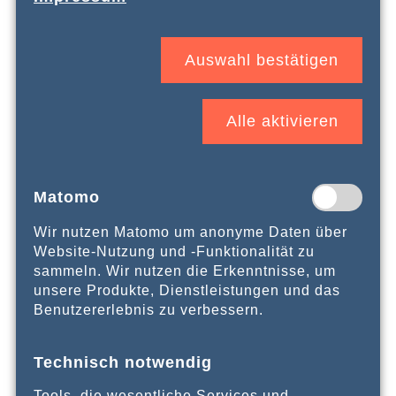
Gedenkstätte Buchenwald
Teilnahmebedingungen: fester Wohnsitz in NRW
(diese Bedingung gilt nicht für jüdische
Auswahl bestätigen
Teilnehmende), ab 16 bis 99 Jahren
Teilnahmegebühr: 150 € (eine Ermäßigung ist
möglich)
die Kosten für Mittagessen in Kleingruppen sowie
Alle aktivieren
Getränke beim Abendessen werden selbst
getragen
Inklusive: Übernachtung im Hotel, Eintrittsgelder,
Transfer, Verpflegung (Frühstück und
Matomo
Abendessen)
Bei einer Absage werden zusätzlich die nicht
Wir nutzen Matomo um anonyme Daten über
stornierbaren Hotelkosten in Rechnung gestellt.
Website-Nutzung und -Funktionalität zu
Die Kosten für die An- und Abreise mit der
sammeln. Wir nutzen die Erkenntnisse, um
Deutschen Bahn / öffentlichen Verkehrsmitteln in
unsere Produkte, Dienstleistungen und das
der zweiten Klasse werden bis zu einer
Benutzererlebnis zu verbessern.
maximalen Höhe von 90,00 € erstattet.
Anmeldungen sind demnächst unter folgendem Link
Technisch notwendig
möglich:
Anmeldung
Tools, die wesentliche Services und