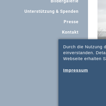
Bildergalerie
Unterstützung & Spenden
Presse
Kontakt
Durch die Nutzung d
einverstanden. Detai
Webseite erhalten S
Impressum
Vom
ehe
Bes
Eri
Syn