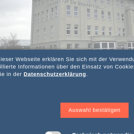
ieser Webseite erklären Sie sich mit der Verwen
llierte Informationen über den Einsatz von Cookie
ie in der
Datenschutzerklärung
.
 01.-03. November 2024 findet eine Begegnungsre
maligen Konzentrationslagers Buchenwald und nach
Auswahl bestätigen
uch und Führung durch die Gedenkstätte Buchenwa
nnerungsort Topf & Söhne - die Ofenbauer von Ausc
agoge und Mikwe in Erfurt besichtigt werden.