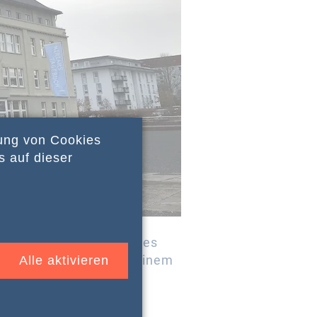
dung von Cookies
s auf dieser
ise zur Gedenkstätte des
 Erfurt statt. Neben einem
Alle aktivieren
ld wird auch der
hwitz sowie die Alte